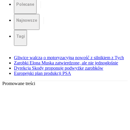
Polecane
Najnowsze
Tagi
Gliwice walczą o motoryzacyjną nowość z silnikiem z Tych
Zarobki Elona Muska zatwierdzone, ale nie jednogłośnie
Dyrekcja Skody proponuje podwyżkę zarobków
Europejski plan produkcji PSA
Promowane treści