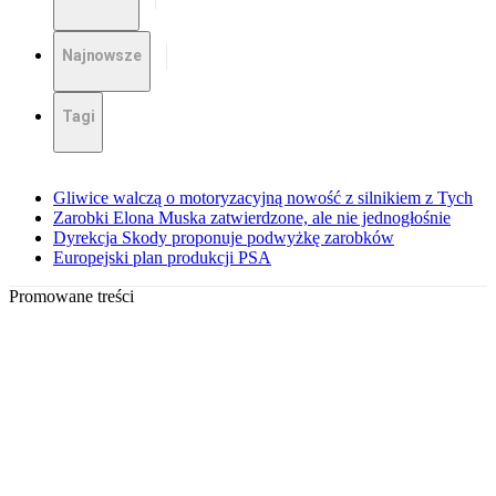
Najnowsze
Tagi
Gliwice walczą o motoryzacyjną nowość z silnikiem z Tych
Zarobki Elona Muska zatwierdzone, ale nie jednogłośnie
Dyrekcja Skody proponuje podwyżkę zarobków
Europejski plan produkcji PSA
Promowane treści