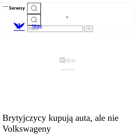
Serwisy
M
oto
Brytyjczycy kupują auta, ale nie
Volkswageny