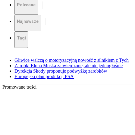
Polecane
Najnowsze
Tagi
Gliwice walczą o motoryzacyjną nowość z silnikiem z Tych
Zarobki Elona Muska zatwierdzone, ale nie jednogłośnie
Dyrekcja Skody proponuje podwyżkę zarobków
Europejski plan produkcji PSA
Promowane treści