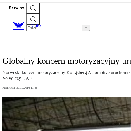
Serwisy
M
oto
Globalny koncern motoryzacyjny ur
Norweski koncern motoryzacyjny Kongsberg Automotive uruchomił 
Volvo czy DAF.
Publikacja:
30.10.2016 11:58