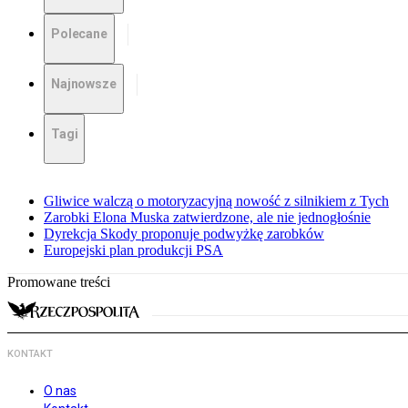
Polecane
Najnowsze
Tagi
Gliwice walczą o motoryzacyjną nowość z silnikiem z Tych
Zarobki Elona Muska zatwierdzone, ale nie jednogłośnie
Dyrekcja Skody proponuje podwyżkę zarobków
Europejski plan produkcji PSA
Promowane treści
KONTAKT
O nas