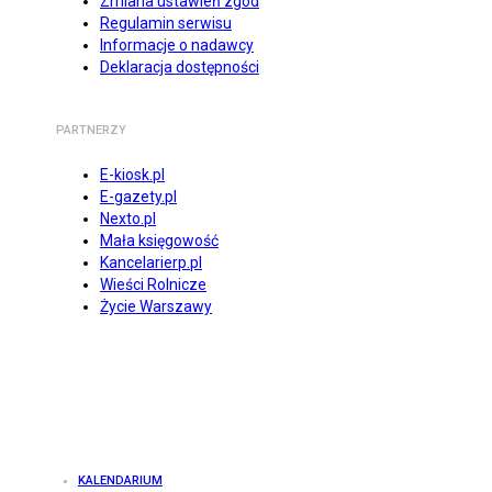
Zmiana ustawień zgód
Regulamin serwisu
Informacje o nadawcy
Deklaracja dostępności
PARTNERZY
E-kiosk.pl
E-gazety.pl
Nexto.pl
Mała księgowość
Kancelarierp.pl
Wieści Rolnicze
Życie Warszawy
KALENDARIUM