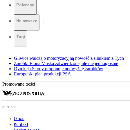
Polecane
Najnowsze
Tagi
Gliwice walczą o motoryzacyjną nowość z silnikiem z Tych
Zarobki Elona Muska zatwierdzone, ale nie jednogłośnie
Dyrekcja Skody proponuje podwyżkę zarobków
Europejski plan produkcji PSA
Promowane treści
KONTAKT
O nas
Kontakt