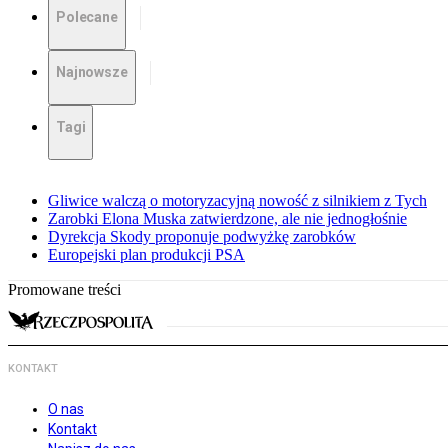
Polecane
Najnowsze
Tagi
Gliwice walczą o motoryzacyjną nowość z silnikiem z Tych
Zarobki Elona Muska zatwierdzone, ale nie jednogłośnie
Dyrekcja Skody proponuje podwyżkę zarobków
Europejski plan produkcji PSA
Promowane treści
KONTAKT
O nas
Kontakt