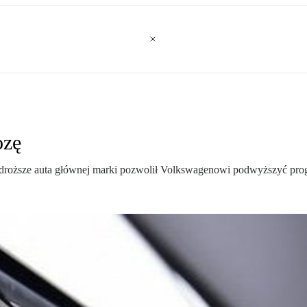
ozę
na droższe auta głównej marki pozwolił Volkswagenowi podwyższyć pr