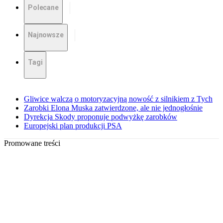
Polecane
Najnowsze
Tagi
Gliwice walczą o motoryzacyjną nowość z silnikiem z Tych
Zarobki Elona Muska zatwierdzone, ale nie jednogłośnie
Dyrekcja Skody proponuje podwyżkę zarobków
Europejski plan produkcji PSA
Promowane treści