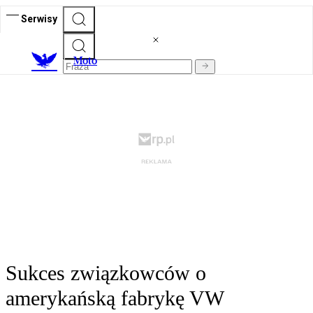
Serwisy
M
oto
Sukces związkowców o
amerykańską fabrykę VW