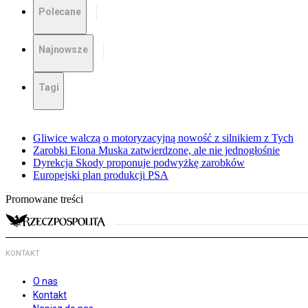
Polecane
Najnowsze
Tagi
Gliwice walczą o motoryzacyjną nowość z silnikiem z Tych
Zarobki Elona Muska zatwierdzone, ale nie jednogłośnie
Dyrekcja Skody proponuje podwyżkę zarobków
Europejski plan produkcji PSA
Promowane treści
KONTAKT
O nas
Kontakt