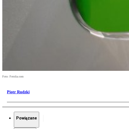
Foto: Fotolia.com
Piotr Rudzki
Powiązane