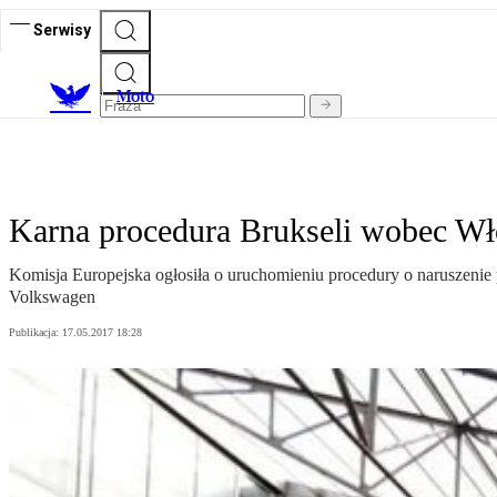
Serwisy
M
oto
Karna procedura Brukseli wobec Wło
Komisja Europejska ogłosiła o uruchomieniu procedury o naruszenie p
Volkswagen
Publikacja:
17.05.2017 18:28