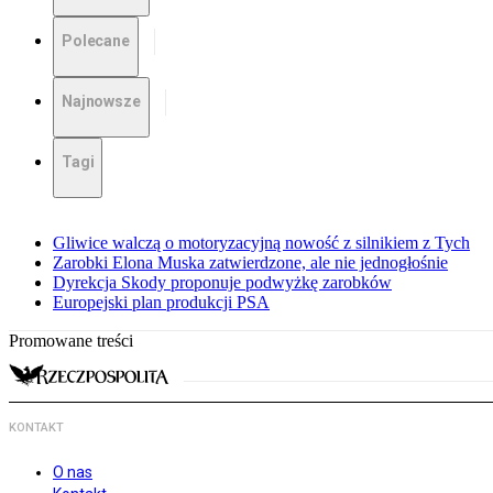
Polecane
Najnowsze
Tagi
Gliwice walczą o motoryzacyjną nowość z silnikiem z Tych
Zarobki Elona Muska zatwierdzone, ale nie jednogłośnie
Dyrekcja Skody proponuje podwyżkę zarobków
Europejski plan produkcji PSA
Promowane treści
KONTAKT
O nas