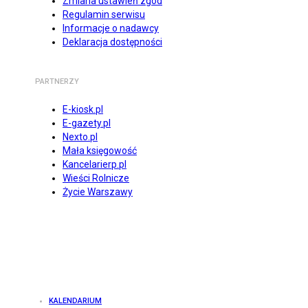
Zmiana ustawień zgód
Regulamin serwisu
Informacje o nadawcy
Deklaracja dostępności
PARTNERZY
E-kiosk.pl
E-gazety.pl
Nexto.pl
Mała księgowość
Kancelarierp.pl
Wieści Rolnicze
Życie Warszawy
KALENDARIUM