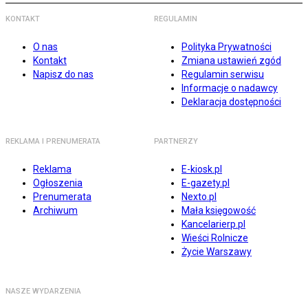
KONTAKT
REGULAMIN
O nas
Polityka Prywatności
Kontakt
Zmiana ustawień zgód
Napisz do nas
Regulamin serwisu
Informacje o nadawcy
Deklaracja dostępności
REKLAMA I PRENUMERATA
PARTNERZY
Reklama
E-kiosk.pl
Ogłoszenia
E-gazety.pl
Prenumerata
Nexto.pl
Archiwum
Mała księgowość
Kancelarierp.pl
Wieści Rolnicze
Życie Warszawy
NASZE WYDARZENIA