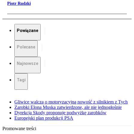
Piotr Rudzki
Powiązane
Polecane
Najnowsze
Tagi
Gliwice walczą o motoryzacyjną nowość z silnikiem z Tych
Zarobki Elona Muska zatwierdzone, ale nie jednogłośnie
Dyrekcja Skody proponuje podwyżkę zarobków
Europejski plan produkcji PSA
Promowane treści