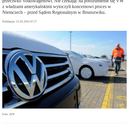
przeciwko Volkswagenowi. Nie czekając na porozumienie się VW
z władzami amerykańskimi wytoczyli koncernowi proces w
Niemczech – przed Sądem Regionalnym w Brunszwiku.
Publikacja:
15.03.2016 07:27
Foto: AFP