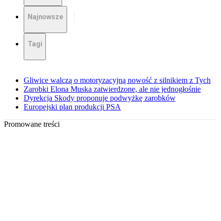
Najnowsze
Tagi
Gliwice walczą o motoryzacyjną nowość z silnikiem z Tych
Zarobki Elona Muska zatwierdzone, ale nie jednogłośnie
Dyrekcja Skody proponuje podwyżkę zarobków
Europejski plan produkcji PSA
Promowane treści