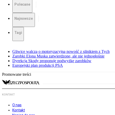
Polecane
Najnowsze
Tagi
Gliwice walczą o motoryzacyjną nowość z silnikiem z Tych
Zarobki Elona Muska zatwierdzone, ale nie jednogłośnie
Dyrekcja Skody proponuje podwyżkę zarobków
Europejski plan produkcji PSA
Promowane treści
KONTAKT
O nas
Kontakt