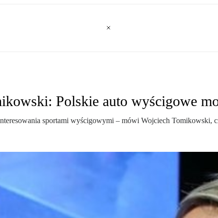
owski: Polskie auto wyścigowe moż
interesowania sportami wyścigowymi – mówi Wojciech Tomikowski, cz