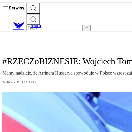
Serwisy
M
oto
#RZECZoBIZNESIE: Wojciech Tomik
Mamy nadzieję, że Arrinera Hussarya spowoduje w Polsce wzrost za
Publikacja:
30.11.2016 13:41