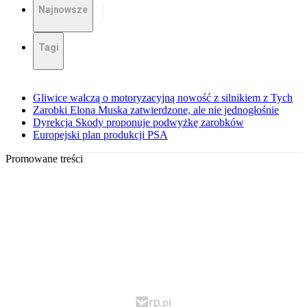
Najnowsze
Tagi
Gliwice walczą o motoryzacyjną nowość z silnikiem z Tych
Zarobki Elona Muska zatwierdzone, ale nie jednogłośnie
Dyrekcja Skody proponuje podwyżkę zarobków
Europejski plan produkcji PSA
Promowane treści