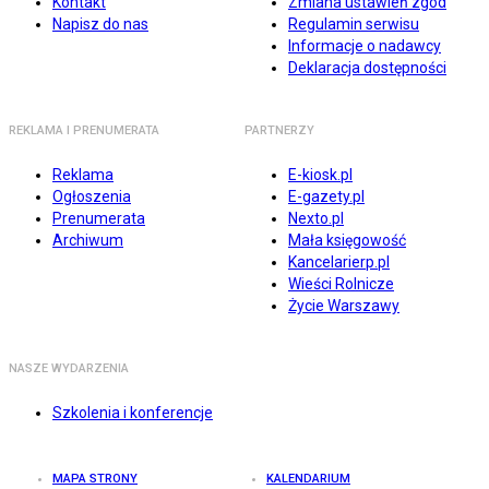
Kontakt
Zmiana ustawień zgód
Napisz do nas
Regulamin serwisu
Informacje o nadawcy
Deklaracja dostępności
REKLAMA I PRENUMERATA
PARTNERZY
Reklama
E-kiosk.pl
Ogłoszenia
E-gazety.pl
Prenumerata
Nexto.pl
Archiwum
Mała księgowość
Kancelarierp.pl
Wieści Rolnicze
Życie Warszawy
NASZE WYDARZENIA
Szkolenia i konferencje
MAPA STRONY
KALENDARIUM