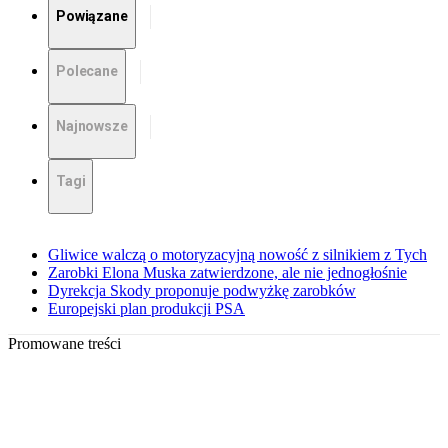
Powiązane
Polecane
Najnowsze
Tagi
Gliwice walczą o motoryzacyjną nowość z silnikiem z Tych
Zarobki Elona Muska zatwierdzone, ale nie jednogłośnie
Dyrekcja Skody proponuje podwyżkę zarobków
Europejski plan produkcji PSA
Promowane treści