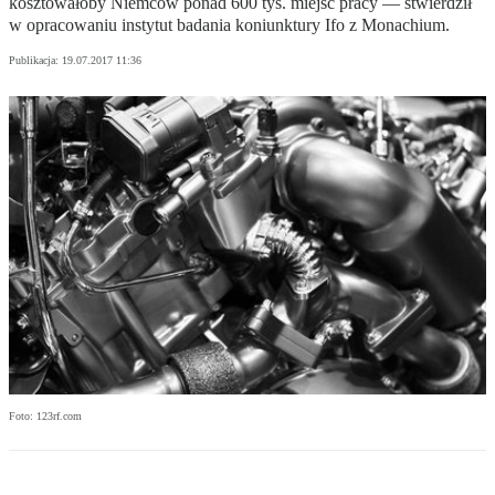
kosztowałoby Niemców ponad 600 tys. miejsc pracy — stwierdził
w opracowaniu instytut badania koniunktury Ifo z Monachium.
Publikacja:
19.07.2017 11:36
Foto: 123rf.com