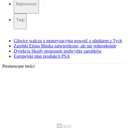
Najnowsze
Tagi
Gliwice walczą o motoryzacyjną nowość z silnikiem z Tych
Zarobki Elona Muska zatwierdzone, ale nie jednogłośnie
Dyrekcja Skody proponuje podwyżkę zarobków
Europejski plan produkcji PSA
Promowane treści