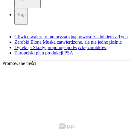
Tagi
Gliwice walczą o motoryzacyjną nowość z silnikiem z Tych
Zarobki Elona Muska zatwierdzone, ale nie jednogłośnie
Dyrekcja Skody proponuje podwyżkę zarobków
Europejski plan produkcji PSA
Promowane treści