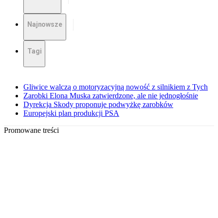
Najnowsze
Tagi
Gliwice walczą o motoryzacyjną nowość z silnikiem z Tych
Zarobki Elona Muska zatwierdzone, ale nie jednogłośnie
Dyrekcja Skody proponuje podwyżkę zarobków
Europejski plan produkcji PSA
Promowane treści