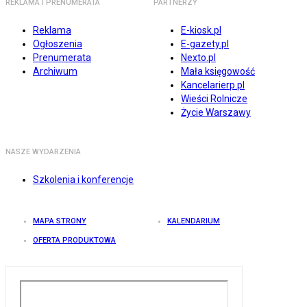
REKLAMA I PRENUMERATA
PARTNERZY
Reklama
E-kiosk.pl
Ogłoszenia
E-gazety.pl
Prenumerata
Nexto.pl
Archiwum
Mała księgowość
Kancelarierp.pl
Wieści Rolnicze
Życie Warszawy
NASZE WYDARZENIA
Szkolenia i konferencje
MAPA STRONY
KALENDARIUM
OFERTA PRODUKTOWA