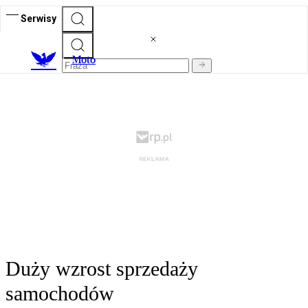
Serwisy
M
oto
Duży wzrost sprzedaży
samochodów