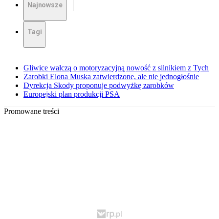
Najnowsze
Tagi
Gliwice walczą o motoryzacyjną nowość z silnikiem z Tych
Zarobki Elona Muska zatwierdzone, ale nie jednogłośnie
Dyrekcja Skody proponuje podwyżkę zarobków
Europejski plan produkcji PSA
Promowane treści