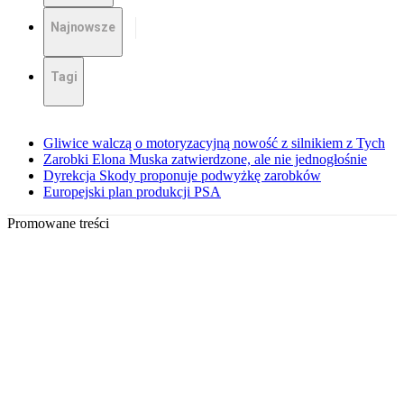
Najnowsze
Tagi
Gliwice walczą o motoryzacyjną nowość z silnikiem z Tych
Zarobki Elona Muska zatwierdzone, ale nie jednogłośnie
Dyrekcja Skody proponuje podwyżkę zarobków
Europejski plan produkcji PSA
Promowane treści