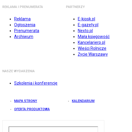
REKLAMA I PRENUMERATA
PARTNERZY
Reklama
E-kiosk.pl
Ogłoszenia
E-gazety.pl
Prenumerata
Nexto.pl
Archiwum
Mała księgowość
Kancelarierp.pl
Wieści Rolnicze
Życie Warszawy
NASZE WYDARZENIA
Szkolenia i konferencje
MAPA STRONY
KALENDARIUM
OFERTA PRODUKTOWA