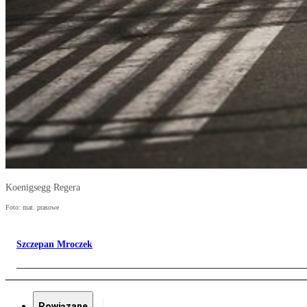
Koenigsegg Regera
Foto: mat. prasowe
Szczepan Mroczek
Powiązane