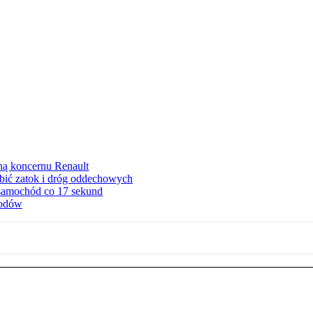
ną koncernu Renault
ębić zatok i dróg oddechowych
 samochód co 17 sekund
hodów