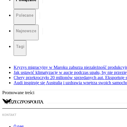
Polecane
Najnowsze
Tagi
Kryzys migracyjny w Maroku zaburza niezależność produkcyj
Jak ustawić klimatyzację w aucie podczas upału, by nie przezi
Chery przekroczyło 20 milionów sprzedanych aut. Eksportuje
Audi inspiruje się Australią i uzdrawia wnętrza swoich samoc
Promowane treści
KONTAKT
O nas