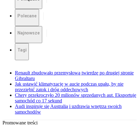
Polecane
Najnowsze
Tagi
Renault zbudowało przemysłową twierdzę po drugiej stronie
Gibraltaru
Jak ustawić klimatyzację w aucie podczas upału, by nie
przeziębić zatok i dróg oddechowych
Chery przekroczyło 20 milionów sprzedanych aut. Eksportuje
samochód co 17 sekund
Audi inspiruje się Australią i uzdrawia wnętrza swoich
samochodów
Promowane treści