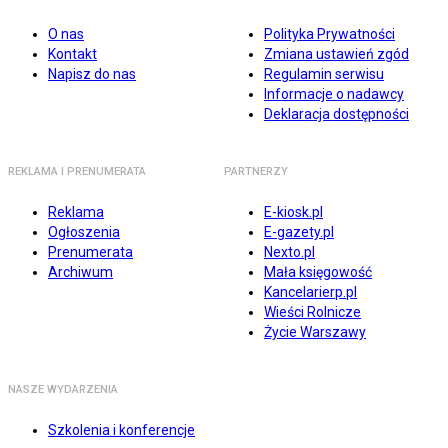
O nas
Polityka Prywatności
Kontakt
Zmiana ustawień zgód
Napisz do nas
Regulamin serwisu
Informacje o nadawcy
Deklaracja dostępności
REKLAMA I PRENUMERATA
PARTNERZY
Reklama
E-kiosk.pl
Ogłoszenia
E-gazety.pl
Prenumerata
Nexto.pl
Archiwum
Mała księgowość
Kancelarierp.pl
Wieści Rolnicze
Życie Warszawy
NASZE WYDARZENIA
Szkolenia i konferencje