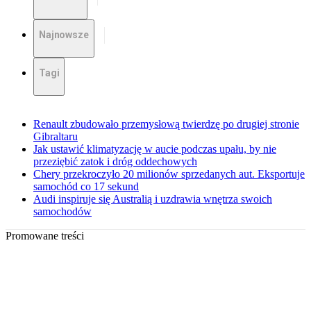
Najnowsze
Tagi
Renault zbudowało przemysłową twierdzę po drugiej stronie
Gibraltaru
Jak ustawić klimatyzację w aucie podczas upału, by nie
przeziębić zatok i dróg oddechowych
Chery przekroczyło 20 milionów sprzedanych aut. Eksportuje
samochód co 17 sekund
Audi inspiruje się Australią i uzdrawia wnętrza swoich
samochodów
Promowane treści