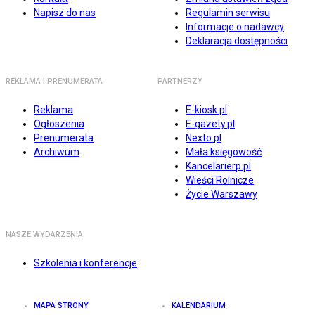
Napisz do nas
Regulamin serwisu
Informacje o nadawcy
Deklaracja dostępności
REKLAMA I PRENUMERATA
PARTNERZY
Reklama
E-kiosk.pl
Ogłoszenia
E-gazety.pl
Prenumerata
Nexto.pl
Archiwum
Mała księgowość
Kancelarierp.pl
Wieści Rolnicze
Życie Warszawy
NASZE WYDARZENIA
Szkolenia i konferencje
MAPA STRONY
KALENDARIUM