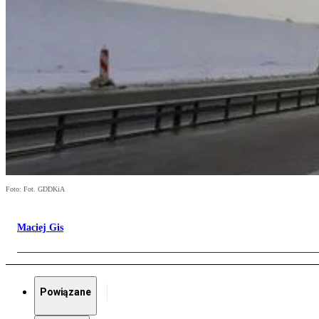
Foto: Fot. GDDKiA
Maciej Gis
Powiązane