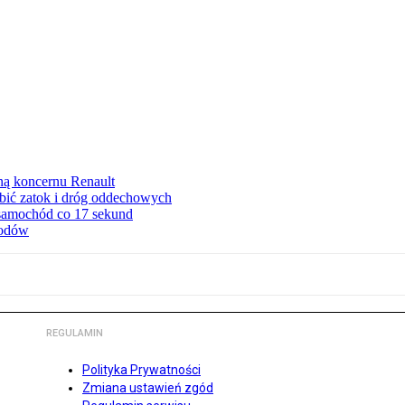
ną koncernu Renault
ębić zatok i dróg oddechowych
 samochód co 17 sekund
hodów
REGULAMIN
Polityka Prywatności
Zmiana ustawień zgód