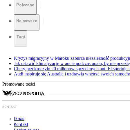
Polecane
Najnowsze
Tagi
Kryzys migracyjny w Maroku zaburza niezależność produkcyj
Jak ustawić klimatyzację w aucie podczas upału, by nie przezi
Chery przekroczyło 20 milionów sprzedanych aut. Eksportuje
Audi inspiruje się Australią i uzdrawia wnętrza swoich samoc
Promowane treści
KONTAKT
O nas
Kontakt