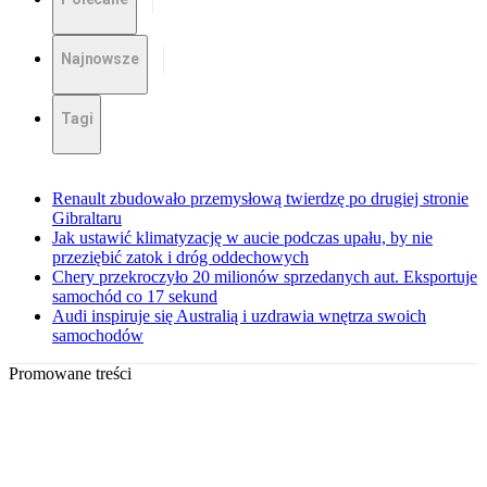
Najnowsze
Tagi
Renault zbudowało przemysłową twierdzę po drugiej stronie
Gibraltaru
Jak ustawić klimatyzację w aucie podczas upału, by nie
przeziębić zatok i dróg oddechowych
Chery przekroczyło 20 milionów sprzedanych aut. Eksportuje
samochód co 17 sekund
Audi inspiruje się Australią i uzdrawia wnętrza swoich
samochodów
Promowane treści