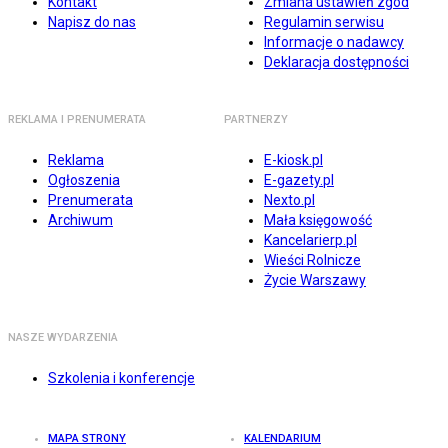
Kontakt
Zmiana ustawień zgód
Napisz do nas
Regulamin serwisu
Informacje o nadawcy
Deklaracja dostępności
REKLAMA I PRENUMERATA
PARTNERZY
Reklama
E-kiosk.pl
Ogłoszenia
E-gazety.pl
Prenumerata
Nexto.pl
Archiwum
Mała księgowość
Kancelarierp.pl
Wieści Rolnicze
Życie Warszawy
NASZE WYDARZENIA
Szkolenia i konferencje
MAPA STRONY
KALENDARIUM