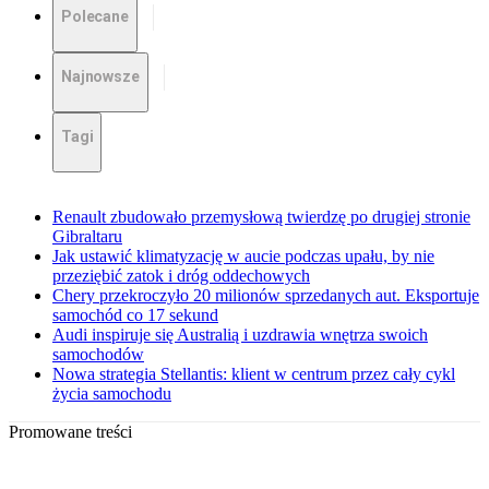
Polecane
Najnowsze
Tagi
Renault zbudowało przemysłową twierdzę po drugiej stronie
Gibraltaru
Jak ustawić klimatyzację w aucie podczas upału, by nie
przeziębić zatok i dróg oddechowych
Chery przekroczyło 20 milionów sprzedanych aut. Eksportuje
samochód co 17 sekund
Audi inspiruje się Australią i uzdrawia wnętrza swoich
samochodów
Nowa strategia Stellantis: klient w centrum przez cały cykl
życia samochodu
Promowane treści