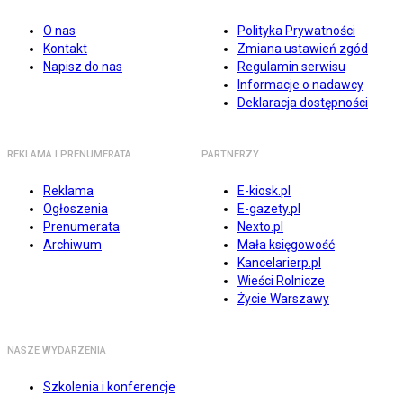
O nas
Polityka Prywatności
Kontakt
Zmiana ustawień zgód
Napisz do nas
Regulamin serwisu
Informacje o nadawcy
Deklaracja dostępności
REKLAMA I PRENUMERATA
PARTNERZY
Reklama
E-kiosk.pl
Ogłoszenia
E-gazety.pl
Prenumerata
Nexto.pl
Archiwum
Mała księgowość
Kancelarierp.pl
Wieści Rolnicze
Życie Warszawy
NASZE WYDARZENIA
Szkolenia i konferencje