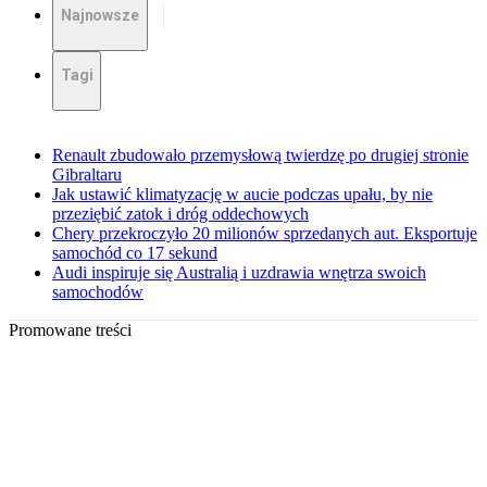
Najnowsze
Tagi
Renault zbudowało przemysłową twierdzę po drugiej stronie
Gibraltaru
Jak ustawić klimatyzację w aucie podczas upału, by nie
przeziębić zatok i dróg oddechowych
Chery przekroczyło 20 milionów sprzedanych aut. Eksportuje
samochód co 17 sekund
Audi inspiruje się Australią i uzdrawia wnętrza swoich
samochodów
Promowane treści