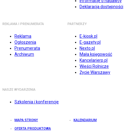
Informacje o nadawcy
Deklaracja dostępności
REKLAMA I PRENUMERATA
PARTNERZY
Reklama
E-kiosk.pl
Ogłoszenia
E-gazety.pl
Prenumerata
Nexto.pl
Archiwum
Mała księgowość
Kancelarierp.pl
Wieści Rolnicze
Życie Warszawy
NASZE WYDARZENIA
Szkolenia i konferencje
MAPA STRONY
KALENDARIUM
OFERTA PRODUKTOWA