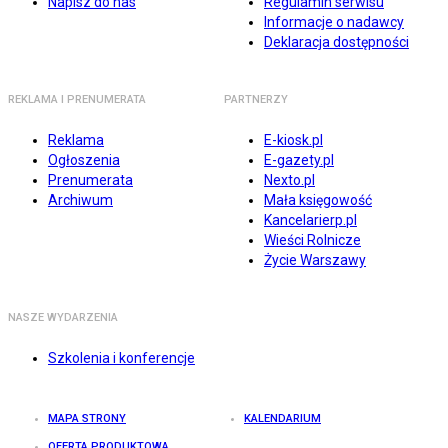
Napisz do nas
Regulamin serwisu
Informacje o nadawcy
Deklaracja dostępności
REKLAMA I PRENUMERATA
PARTNERZY
Reklama
E-kiosk.pl
Ogłoszenia
E-gazety.pl
Prenumerata
Nexto.pl
Archiwum
Mała księgowość
Kancelarierp.pl
Wieści Rolnicze
Życie Warszawy
NASZE WYDARZENIA
Szkolenia i konferencje
MAPA STRONY
KALENDARIUM
OFERTA PRODUKTOWA