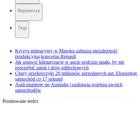
Najnowsze
Tagi
Kryzys migracyjny w Maroku zaburza niezależność
produkcyjną koncernu Renault
Jak ustawić klimatyzację w aucie podczas upału, by nie
przeziębić zatok i dróg oddechowych
Chery przekroczyło 20 milionów sprzedanych aut. Eksportuje
samochód co 17 sekund
Audi inspiruje się Australią i uzdrawia wnętrza swoich
samochodów
Promowane treści