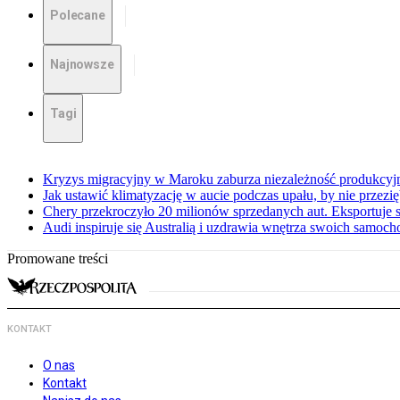
Polecane
Najnowsze
Tagi
Kryzys migracyjny w Maroku zaburza niezależność produkcyj
Jak ustawić klimatyzację w aucie podczas upału, by nie przezi
Chery przekroczyło 20 milionów sprzedanych aut. Eksportuje
Audi inspiruje się Australią i uzdrawia wnętrza swoich samoc
Promowane treści
KONTAKT
O nas
Kontakt