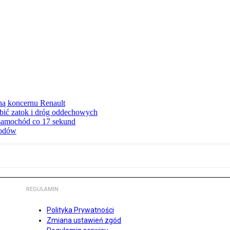
ną koncernu Renault
ębić zatok i dróg oddechowych
 samochód co 17 sekund
hodów
REGULAMIN
Polityka Prywatności
Zmiana ustawień zgód