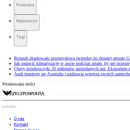
Polecane
Najnowsze
Tagi
Renault zbudowało przemysłową twierdzę po drugiej stronie Gi
Jak ustawić klimatyzację w aucie podczas upału, by nie przezi
Chery przekroczyło 20 milionów sprzedanych aut. Eksportuje
Audi inspiruje się Australią i uzdrawia wnętrza swoich samoc
Promowane treści
KONTAKT
O nas
Kontakt