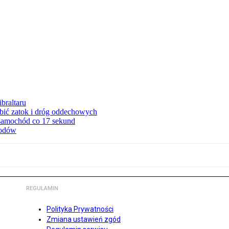
braltaru
ębić zatok i dróg oddechowych
 samochód co 17 sekund
hodów
REGULAMIN
Polityka Prywatności
Zmiana ustawień zgód