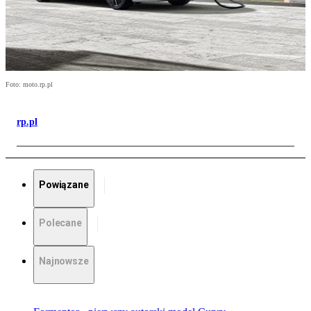
Foto: moto.rp.pl
rp.pl
Powiązane
Polecane
Najnowsze