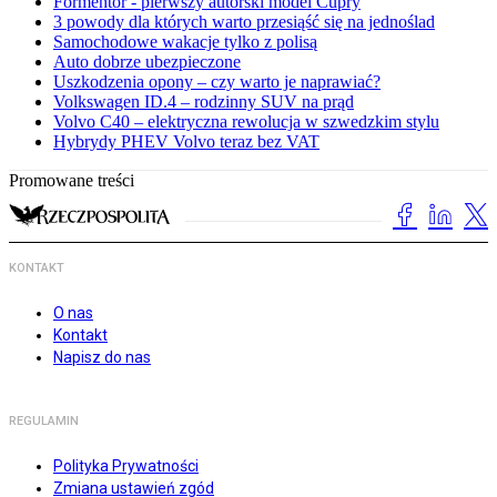
Formentor - pierwszy autorski model Cupry
3 powody dla których warto przesiąść się na jednoślad
Samochodowe wakacje tylko z polisą
Auto dobrze ubezpieczone
Uszkodzenia opony – czy warto je naprawiać?
Volkswagen ID.4 – rodzinny SUV na prąd
Volvo C40 – elektryczna rewolucja w szwedzkim stylu
Hybrydy PHEV Volvo teraz bez VAT
Promowane treści
KONTAKT
O nas
Kontakt
Napisz do nas
REGULAMIN
Polityka Prywatności
Zmiana ustawień zgód