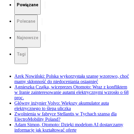
Powiązane
Polecane
Najnowsze
Tagi
Arek Nowiński: Polska wykorzystała szansę wzorowo, choć
mamy skłonność do niedoceniania osiągnięć
Agnieszka Czajka, wiceprezes Otomoto: Wraz z konfliktem
w Iranie zainteresowanie autami elektrycznymi wzrosło o 68
proc.
Główny inżynier Volvo: Większy akumulator auta
elektrycznego to ślepa uliczka
Zwolnienia w fabryce Stellantis w Tychach szansą dla
ElectroMobility Poland?
Adam Simon, Otomoto: Dzięki modelom AI dostarczamy
informacje jak kształtować ofertę