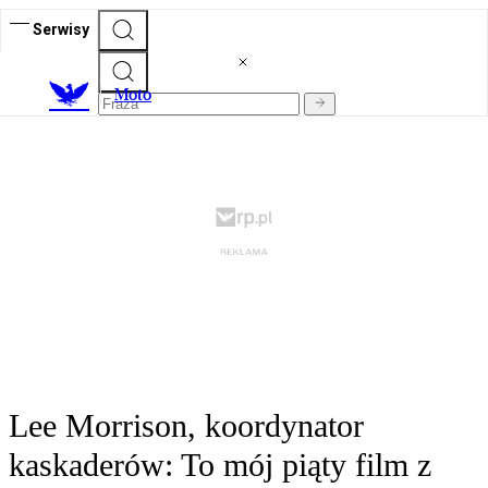
Serwisy
M
oto
Lee Morrison, koordynator
kaskaderów: To mój piąty film z