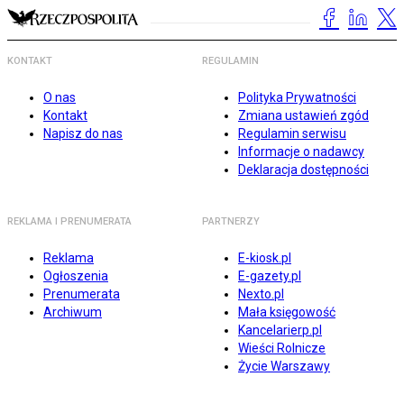
KONTAKT
REGULAMIN
O nas
Polityka Prywatności
Kontakt
Zmiana ustawień zgód
Napisz do nas
Regulamin serwisu
Informacje o nadawcy
Deklaracja dostępności
REKLAMA I PRENUMERATA
PARTNERZY
Reklama
E-kiosk.pl
Ogłoszenia
E-gazety.pl
Prenumerata
Nexto.pl
Archiwum
Mała księgowość
Kancelarierp.pl
Wieści Rolnicze
Życie Warszawy