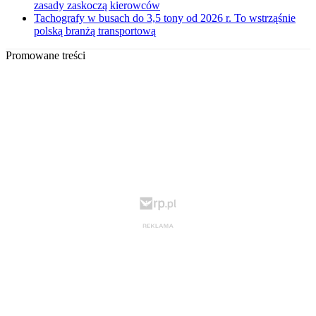
zasady zaskoczą kierowców
Tachografy w busach do 3,5 tony od 2026 r. To wstrząśnie
polską branżą transportową
Promowane treści