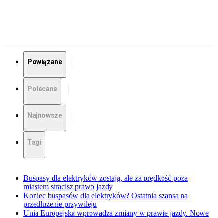
Powiązane
Polecane
Najnowsze
Tagi
Buspasy dla elektryków zostają, ale za prędkość poza
miastem stracisz prawo jazdy
Koniec buspasów dla elektryków? Ostatnia szansa na
przedłużenie przywileju
Unia Europejska wprowadza zmiany w prawie jazdy. Nowe