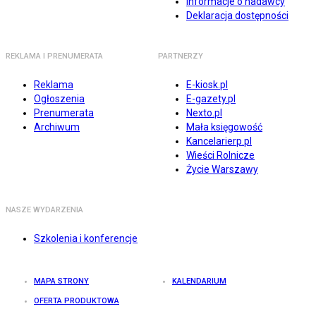
Informacje o nadawcy
Deklaracja dostępności
REKLAMA I PRENUMERATA
PARTNERZY
Reklama
E-kiosk.pl
Ogłoszenia
E-gazety.pl
Prenumerata
Nexto.pl
Archiwum
Mała księgowość
Kancelarierp.pl
Wieści Rolnicze
Życie Warszawy
NASZE WYDARZENIA
Szkolenia i konferencje
MAPA STRONY
KALENDARIUM
OFERTA PRODUKTOWA