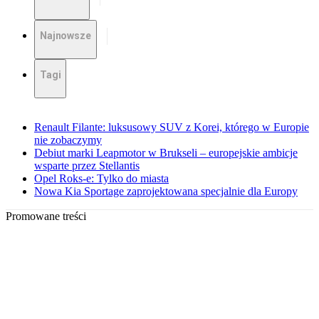
Najnowsze
Tagi
Renault Filante: luksusowy SUV z Korei, którego w Europie
nie zobaczymy
Debiut marki Leapmotor w Brukseli – europejskie ambicje
wsparte przez Stellantis
Opel Roks-e: Tylko do miasta
Nowa Kia Sportage zaprojektowana specjalnie dla Europy
Promowane treści