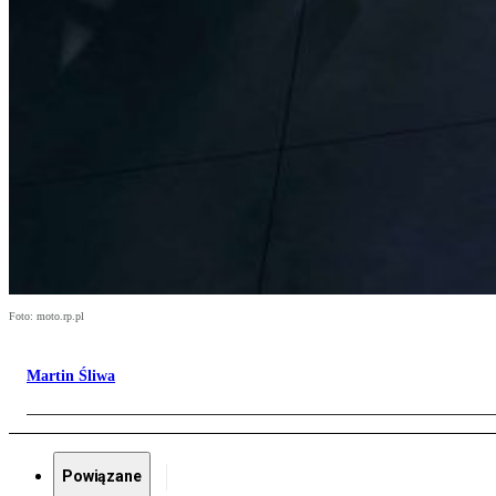
Foto: moto.rp.pl
Martin Śliwa
Powiązane