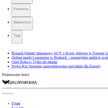
Polecane
Najnowsze
Tagi
Renault Filante: luksusowy SUV z Korei, którego w Europie 
Debiut marki Leapmotor w Brukseli – europejskie ambicje wspar
Opel Roks-e: Tylko do miasta
Nowa Kia Sportage zaprojektowana specjalnie dla Europy
Promowane treści
KONTAKT
O nas