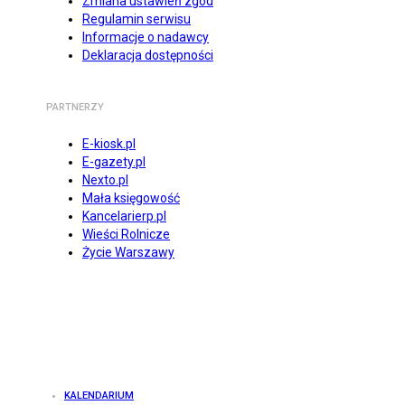
Zmiana ustawień zgód
Regulamin serwisu
Informacje o nadawcy
Deklaracja dostępności
PARTNERZY
E-kiosk.pl
E-gazety.pl
Nexto.pl
Mała księgowość
Kancelarierp.pl
Wieści Rolnicze
Życie Warszawy
KALENDARIUM