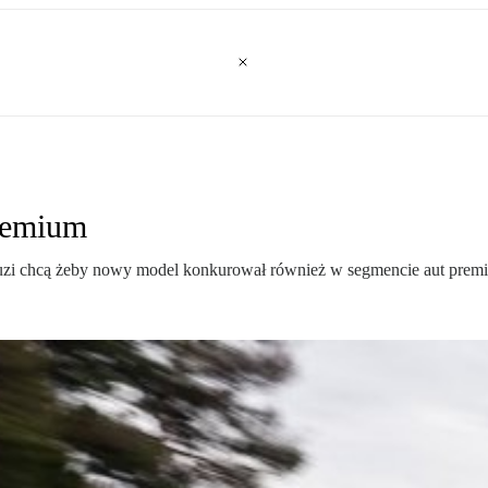
remium
cuzi chcą żeby nowy model konkurował również w segmencie aut prem