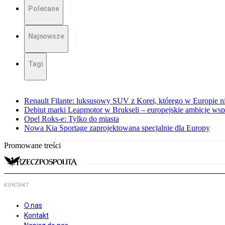
Polecane
Najnowsze
Tagi
Renault Filante: luksusowy SUV z Korei, którego w Europie 
Debiut marki Leapmotor w Brukseli – europejskie ambicje wspar
Opel Roks-e: Tylko do miasta
Nowa Kia Sportage zaprojektowana specjalnie dla Europy
Promowane treści
KONTAKT
O nas
Kontakt