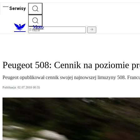
Serwisy
M
oto
Peugeot 508: Cennik na poziomie p
Peugeot opublikował cennik swojej najnowszej limuzyny 508. Fran
Publikacja:
02.07.2018 00:35