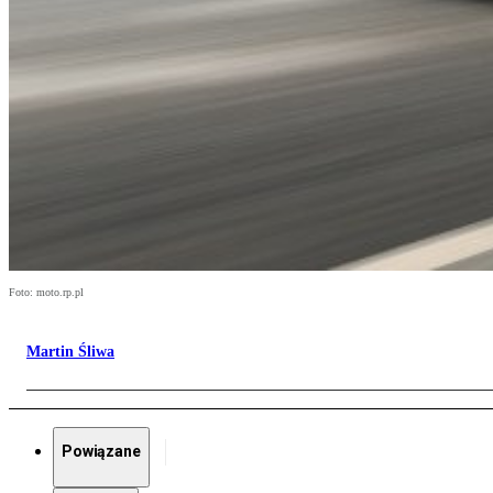
Foto: moto.rp.pl
Martin Śliwa
Powiązane