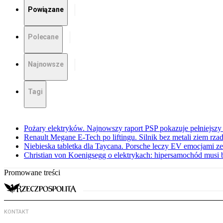
Powiązane
Polecane
Najnowsze
Tagi
Pożary elektryków. Najnowszy raport PSP pokazuje pełniejszy
Renault Megane E-Tech po liftingu. Silnik bez metali ziem rz
Niebieska tabletka dla Taycana. Porsche leczy EV emocjami ze
Christian von Koenigsegg o elektrykach: hipersamochód musi
Promowane treści
KONTAKT