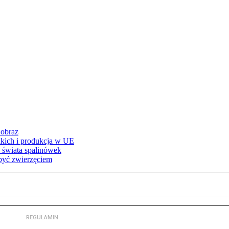
 obraz
adkich i produkcja w UE
 świata spalinówek
 być zwierzęciem
REGULAMIN