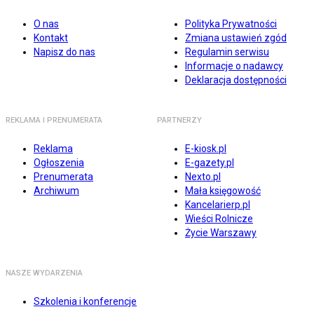
O nas
Polityka Prywatności
Kontakt
Zmiana ustawień zgód
Napisz do nas
Regulamin serwisu
Informacje o nadawcy
Deklaracja dostępności
REKLAMA I PRENUMERATA
PARTNERZY
Reklama
E-kiosk.pl
Ogłoszenia
E-gazety.pl
Prenumerata
Nexto.pl
Archiwum
Mała księgowość
Kancelarierp.pl
Wieści Rolnicze
Życie Warszawy
NASZE WYDARZENIA
Szkolenia i konferencje