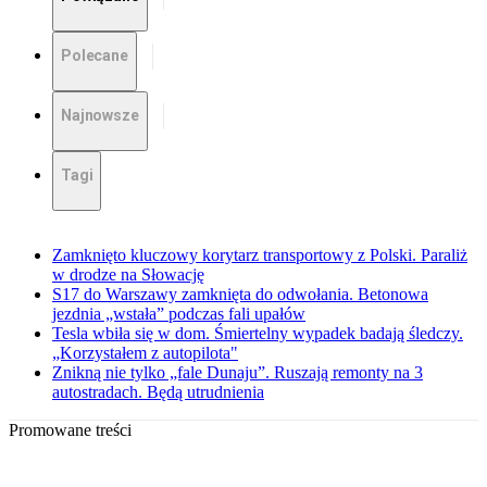
Polecane
Najnowsze
Tagi
Zamknięto kluczowy korytarz transportowy z Polski. Paraliż
w drodze na Słowację
S17 do Warszawy zamknięta do odwołania. Betonowa
jezdnia „wstała” podczas fali upałów
Tesla wbiła się w dom. Śmiertelny wypadek badają śledczy.
„Korzystałem z autopilota"
Znikną nie tylko „fale Dunaju”. Ruszają remonty na 3
autostradach. Będą utrudnienia
Promowane treści