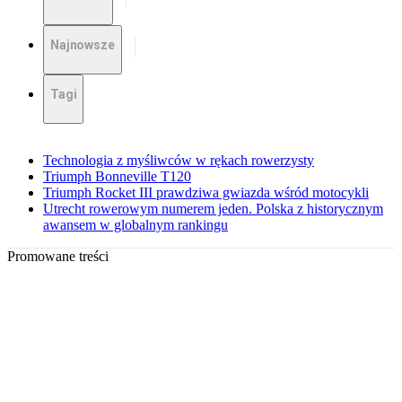
Najnowsze
Tagi
Technologia z myśliwców w rękach rowerzysty
Triumph Bonneville T120
Triumph Rocket III prawdziwa gwiazda wśród motocykli
Utrecht rowerowym numerem jeden. Polska z historycznym
awansem w globalnym rankingu
Promowane treści