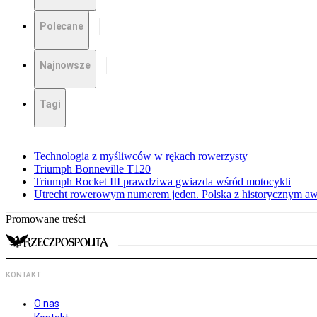
Polecane
Najnowsze
Tagi
Technologia z myśliwców w rękach rowerzysty
Triumph Bonneville T120
Triumph Rocket III prawdziwa gwiazda wśród motocykli
Utrecht rowerowym numerem jeden. Polska z historycznym a
Promowane treści
KONTAKT
O nas