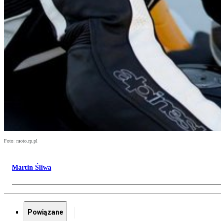
Foto: moto.rp.pl
Martin Śliwa
Powiązane