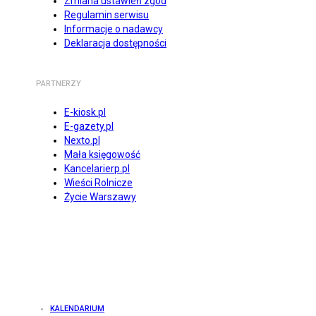
Zmiana ustawień zgód
Regulamin serwisu
Informacje o nadawcy
Deklaracja dostępności
PARTNERZY
E-kiosk.pl
E-gazety.pl
Nexto.pl
Mała księgowość
Kancelarierp.pl
Wieści Rolnicze
Życie Warszawy
KALENDARIUM