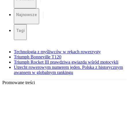
Najnowsze
Tagi
Technologia z myśliwców w rękach rowerzysty
Triumph Bonneville T120
Triumph Rocket III prawdziwa gwiazda wśród motocykli
Utrecht rowerowym numerem jeden. Polska z historycznym
awansem w globalnym rankingu
Promowane treści