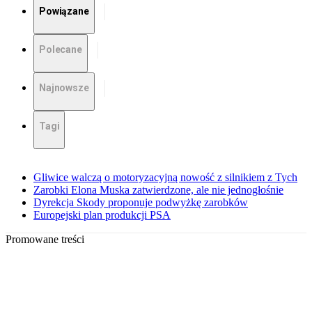
Powiązane
Polecane
Najnowsze
Tagi
Gliwice walczą o motoryzacyjną nowość z silnikiem z Tych
Zarobki Elona Muska zatwierdzone, ale nie jednogłośnie
Dyrekcja Skody proponuje podwyżkę zarobków
Europejski plan produkcji PSA
Promowane treści