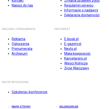
Kontakt
Zmiana ustawień zgód
Napisz do nas
Regulamin serwisu
Informacje o nadawcy
Deklaracja dostępności
REKLAMA I PRENUMERATA
PARTNERZY
Reklama
E-kiosk.pl
Ogłoszenia
E-gazety.pl
Prenumerata
Nexto.pl
Archiwum
Mała księgowość
Kancelarierp.pl
Wieści Rolnicze
Życie Warszawy
NASZE WYDARZENIA
Szkolenia i konferencje
MAPA STRONY
KALENDARIUM