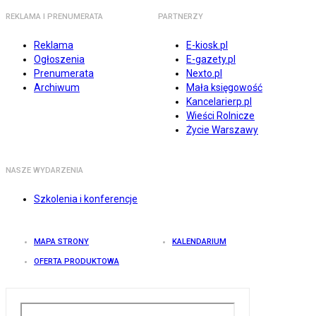
REKLAMA I PRENUMERATA
PARTNERZY
Reklama
E-kiosk.pl
Ogłoszenia
E-gazety.pl
Prenumerata
Nexto.pl
Archiwum
Mała księgowość
Kancelarierp.pl
Wieści Rolnicze
Życie Warszawy
NASZE WYDARZENIA
Szkolenia i konferencje
MAPA STRONY
KALENDARIUM
OFERTA PRODUKTOWA