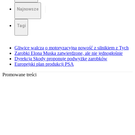
Najnowsze
Tagi
Gliwice walczą o motoryzacyjną nowość z silnikiem z Tych
Zarobki Elona Muska zatwierdzone, ale nie jednogłośnie
Dyrekcja Skody proponuje podwyżkę zarobków
Europejski plan produkcji PSA
Promowane treści