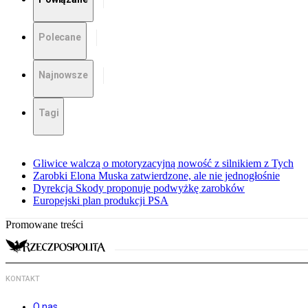
Polecane
Najnowsze
Tagi
Gliwice walczą o motoryzacyjną nowość z silnikiem z Tych
Zarobki Elona Muska zatwierdzone, ale nie jednogłośnie
Dyrekcja Skody proponuje podwyżkę zarobków
Europejski plan produkcji PSA
Promowane treści
KONTAKT
O nas