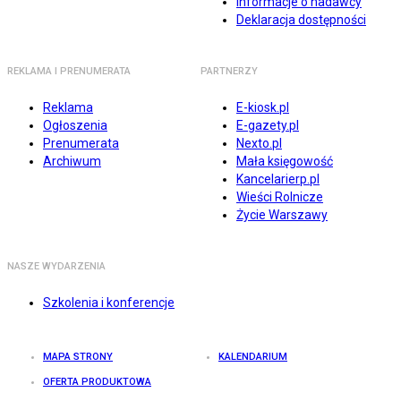
Informacje o nadawcy
Deklaracja dostępności
REKLAMA I PRENUMERATA
PARTNERZY
Reklama
E-kiosk.pl
Ogłoszenia
E-gazety.pl
Prenumerata
Nexto.pl
Archiwum
Mała księgowość
Kancelarierp.pl
Wieści Rolnicze
Życie Warszawy
NASZE WYDARZENIA
Szkolenia i konferencje
MAPA STRONY
KALENDARIUM
OFERTA PRODUKTOWA