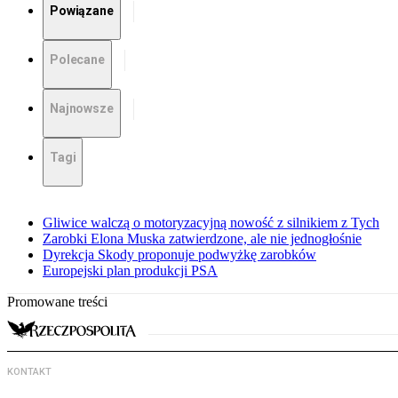
Powiązane
Polecane
Najnowsze
Tagi
Gliwice walczą o motoryzacyjną nowość z silnikiem z Tych
Zarobki Elona Muska zatwierdzone, ale nie jednogłośnie
Dyrekcja Skody proponuje podwyżkę zarobków
Europejski plan produkcji PSA
Promowane treści
KONTAKT