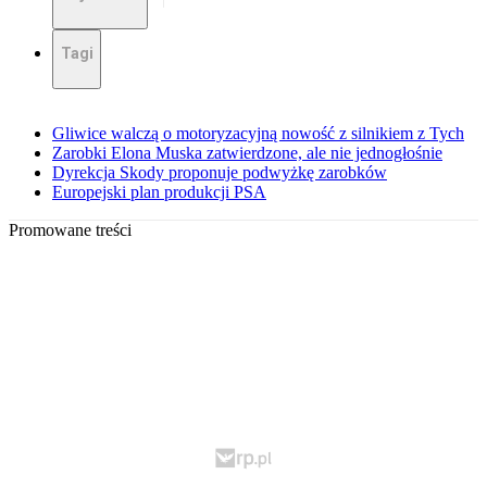
Tagi
Gliwice walczą o motoryzacyjną nowość z silnikiem z Tych
Zarobki Elona Muska zatwierdzone, ale nie jednogłośnie
Dyrekcja Skody proponuje podwyżkę zarobków
Europejski plan produkcji PSA
Promowane treści