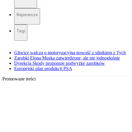
Najnowsze
Tagi
Gliwice walczą o motoryzacyjną nowość z silnikiem z Tych
Zarobki Elona Muska zatwierdzone, ale nie jednogłośnie
Dyrekcja Skody proponuje podwyżkę zarobków
Europejski plan produkcji PSA
Promowane treści