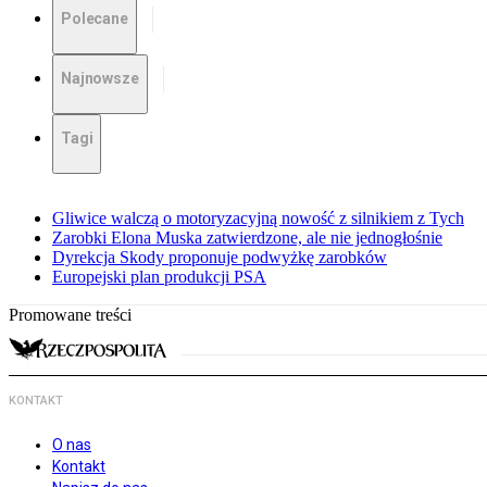
Polecane
Najnowsze
Tagi
Gliwice walczą o motoryzacyjną nowość z silnikiem z Tych
Zarobki Elona Muska zatwierdzone, ale nie jednogłośnie
Dyrekcja Skody proponuje podwyżkę zarobków
Europejski plan produkcji PSA
Promowane treści
KONTAKT
O nas
Kontakt