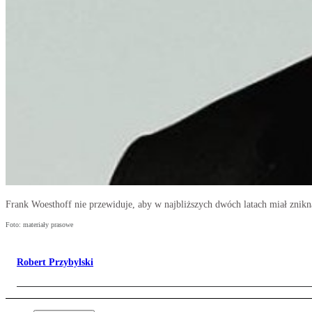
Frank Woesthoff nie przewiduje, aby w najbliższych dwóch latach miał znik
Foto: materiały prasowe
Robert Przybylski