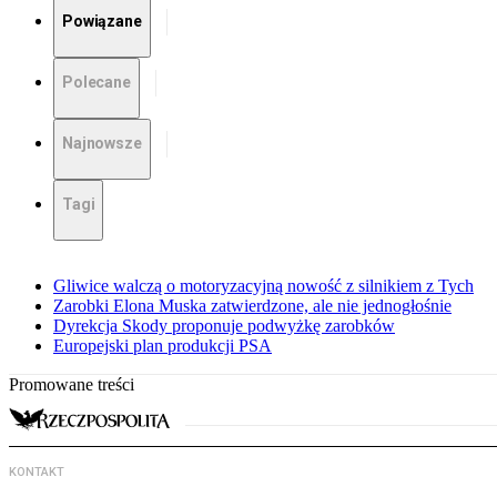
Powiązane
Polecane
Najnowsze
Tagi
Gliwice walczą o motoryzacyjną nowość z silnikiem z Tych
Zarobki Elona Muska zatwierdzone, ale nie jednogłośnie
Dyrekcja Skody proponuje podwyżkę zarobków
Europejski plan produkcji PSA
Promowane treści
KONTAKT