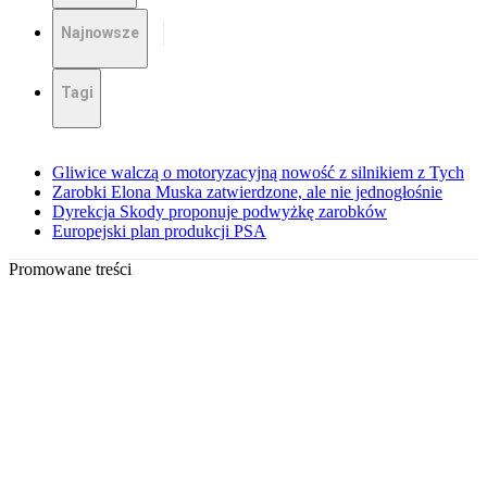
Najnowsze
Tagi
Gliwice walczą o motoryzacyjną nowość z silnikiem z Tych
Zarobki Elona Muska zatwierdzone, ale nie jednogłośnie
Dyrekcja Skody proponuje podwyżkę zarobków
Europejski plan produkcji PSA
Promowane treści