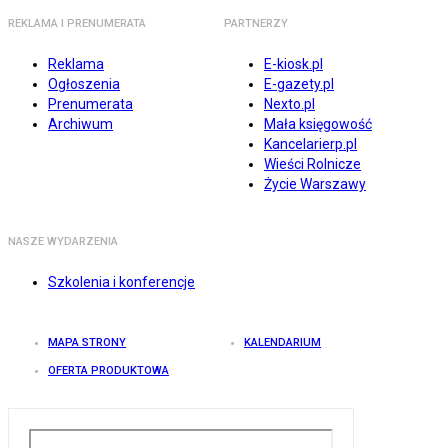
REKLAMA I PRENUMERATA
PARTNERZY
Reklama
E-kiosk.pl
Ogłoszenia
E-gazety.pl
Prenumerata
Nexto.pl
Archiwum
Mała księgowość
Kancelarierp.pl
Wieści Rolnicze
Życie Warszawy
NASZE WYDARZENIA
Szkolenia i konferencje
MAPA STRONY
KALENDARIUM
OFERTA PRODUKTOWA